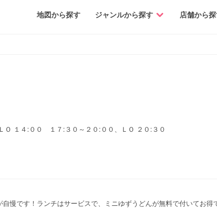
地図から探す
ジャンルから探す
店舗から探
３
ＬＯ １４:００ １７:３０～２０:００、ＬＯ ２０:３０
が自慢です！ランチはサービスで、ミニゆずうどんが無料で付いてお得