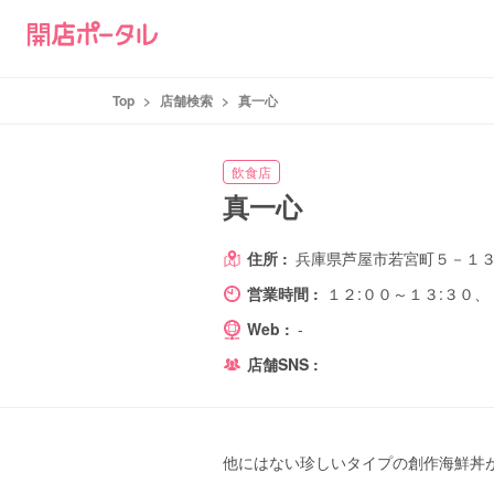
Top
>
店舗検索
>
真一心
飲食店
真一心
住所 :
兵庫県芦屋市若宮町５－１
営業時間 :
１２:００～１３:３０、
Web :
-
店舗SNS :
他にはない珍しいタイプの創作海鮮丼