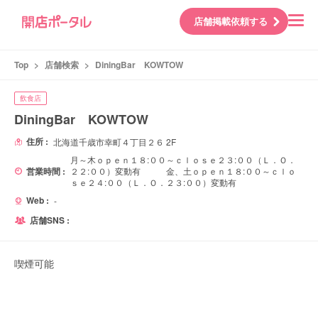
店舗掲載依頼する
Top
>
店舗検索
>
DiningBar KOWTOW
飲食店
DiningBar KOWTOW
住所 :
北海道千歳市幸町４丁目２６ 2F
月～木ｏｐｅｎ１８:００～ｃｌｏｓｅ２３:００（Ｌ．Ｏ．
営業時間 :
２２:００）変動有 金、土ｏｐｅｎ１８:００～ｃｌｏ
ｓｅ２４:００（Ｌ．Ｏ．２３:００）変動有
Web :
-
店舗SNS :
喫煙可能