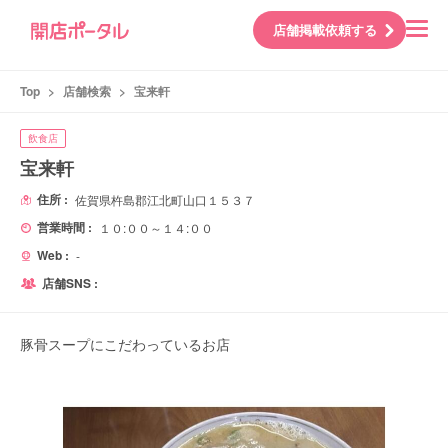
店舗掲載依頼する
Top
>
店舗検索
>
宝来軒
飲食店
宝来軒
住所 :
佐賀県杵島郡江北町山口１５３７
営業時間 :
１０:００～１４:００
Web :
-
店舗SNS :
豚骨スープにこだわっているお店