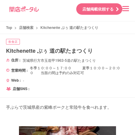
店舗掲載依頼する
Top
>
店舗検索
>
Kitchenette ぶぅ 道の駅たまつくり
飲食店
Kitchenette ぶぅ 道の駅たまつくり
住所 :
茨城県行方市玉造甲1963-5道の駅たまつくり
冬季１０:００～１７:００ 夏季１０:００～２０:０
営業時間 :
０ 当面の間は予約のみ対応可
Web :
-
店舗SNS :
手ぶらで茨城県産の紫峰ポークと常陸牛を食べれます。