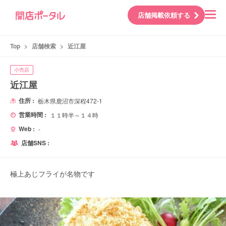
店舗掲載依頼する
Top
>
店舗検索
>
近江屋
小売店
近江屋
住所 :
栃木県鹿沼市深程472-1
営業時間 :
１１時半～１４時
Web :
-
店舗SNS :
極上あじフライが名物です