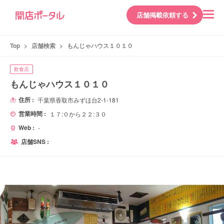
店舗掲載依頼する
Top
>
店舗検索
>
もんじゃハウス１０１０
飲食店
もんじゃハウス１０１０
住所 :
千葉県香取市みずほ台2-1-181
営業時間 :
１７:０から２２:３０
Web :
-
店舗SNS :