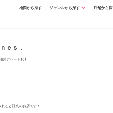
地図から探す
ジャンルから探す
店舗から探
ｎｅｓ．
稲川アパート101
されると評判のお店です！