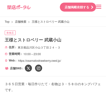
店舗掲載依頼する
Top
>
店舗検索
>
王様とストロベリー 武蔵小山
飲食店
王様とストロベリー 武蔵小山
住所 :
東京都品川区小山３丁目２４－３
営業時間 :
10:00～23:00
Web :
https://osamatostrawberry.owst.jp/
店舗SNS :
３６５日営業・毎日作りたて・名物は３・５キロのキングパフェ
です。