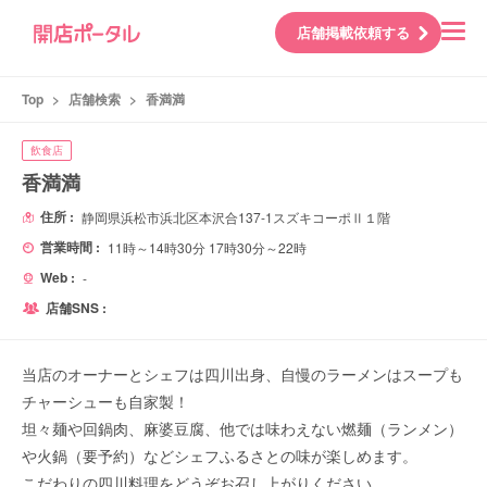
店舗掲載依頼する
Top
>
店舗検索
>
香満満
飲食店
香満満
住所 :
静岡県浜松市浜北区本沢合137-1スズキコーポⅡ１階
営業時間 :
11時～14時30分 17時30分～22時
Web :
-
店舗SNS :
当店のオーナーとシェフは四川出身、自慢のラーメンはスープも
チャーシューも自家製！
坦々麺や回鍋肉、麻婆豆腐、他では味わえない燃麺（ランメン）
や火鍋（要予約）などシェフふるさとの味が楽しめます。
こだわりの四川料理をどうぞお召し上がりください。