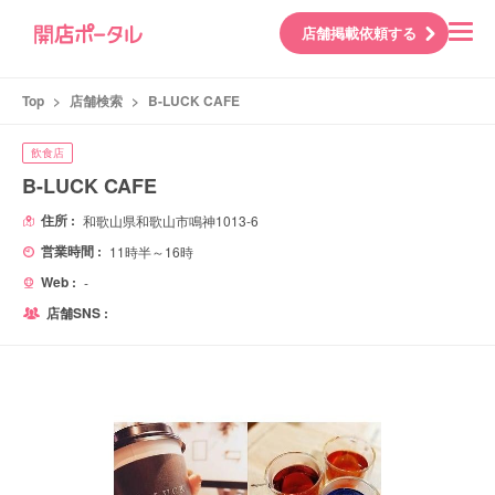
店舗掲載依頼する
Top
>
店舗検索
>
B-LUCK CAFE
飲食店
B-LUCK CAFE
住所 :
和歌山県和歌山市鳴神1013-6
営業時間 :
11時半～16時
Web :
-
店舗SNS :