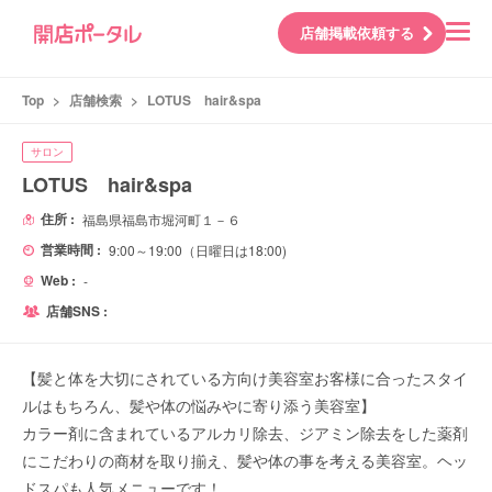
店舗掲載依頼する
Top
>
店舗検索
>
LOTUS hair&spa
サロン
LOTUS hair&spa
住所 :
福島県福島市堀河町１－６
営業時間 :
9:00～19:00（日曜日は18:00)
Web :
-
店舗SNS :
【髪と体を大切にされている方向け美容室お客様に合ったスタイ
ルはもちろん、髪や体の悩みやに寄り添う美容室】
カラー剤に含まれているアルカリ除去、ジアミン除去をした薬剤
にこだわりの商材を取り揃え、髪や体の事を考える美容室。ヘッ
ドスパも人気メニューです！