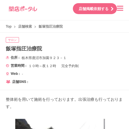
店舗掲載依頼する
Top
>
店舗検索
>
飯塚指圧治療院
サロン
飯塚指圧治療院
住所 :
栃木県鹿沼市加園９２３－１
営業時間 :
１０時～夜１２時 完全予約制
Web :
-
店舗SNS :
整体術を用いて施術を行っております。出張治療も行っておりま
す。