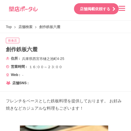
店舗掲載依頼する
Top
>
店舗検索
>
創作鉄板六麓
飲食店
創作鉄板六麓
住所 :
兵庫県西宮市樋之池町4-25
営業時間 :
１６:００～２３:００
Web :
-
店舗SNS :
フレンチをベースとした鉄板料理を提供しております。 お好み
焼きなどカジュアルな料理もございます！