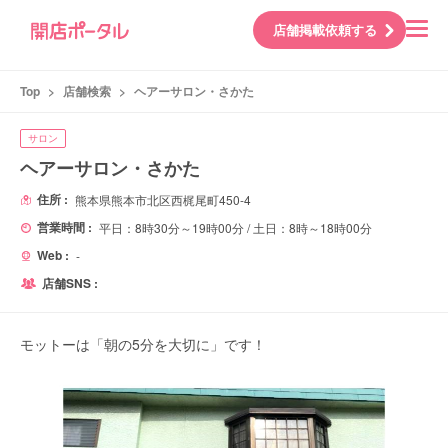
店舗掲載依頼する
Top
>
店舗検索
>
ヘアーサロン・さかた
サロン
ヘアーサロン・さかた
住所 :
熊本県熊本市北区西梶尾町450-4
営業時間 :
平日：8時30分～19時00分 / 土日：8時～18時00分
Web :
-
店舗SNS :
モットーは「朝の5分を大切に」です！