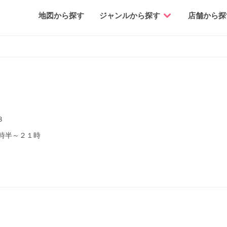
地図から探す
ジャンルから探す
店舗から探
３
時半～２１時