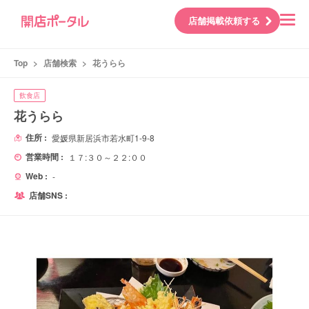
店舗掲載依頼する
Top
>
店舗検索
>
花うらら
飲食店
花うらら
住所 :
愛媛県新居浜市若水町1-9-8
営業時間 :
１７:３０～２２:００
Web :
-
店舗SNS :