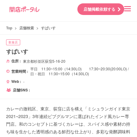
店舗掲載依頼する
Top
>
店舗検索
>
すぱいす
飲食店
すぱいす
住所 :
東京都杉並区荻窪5-16-20
平日 11:30~15:00（14:30LO) 17:30~20:30(20:00LO) /
営業時間 :
日・祝日 11:30~15:00（14:30LO)
Web :
-
店舗SNS :
カレーの激戦区、東京、荻窪に店を構え「ミシュランガイド東京
2021~2023」3年連続ビブグルマンに選ばれたインド風カレー専
門店。和のコンセプトに基づくカレーは、スパイス感や素材の持
ち味を生かした透明感のある鮮烈な仕上がり、多彩な発酵調味料