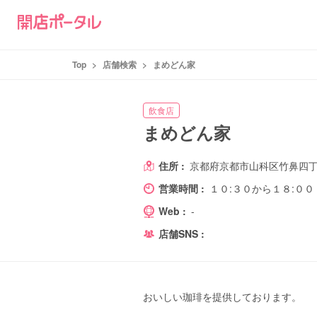
Top
>
店舗検索
>
まめどん家
飲食店
まめどん家
住所 :
京都府京都市山科区竹鼻四
営業時間 :
１０:３０から１８:００
Web :
-
店舗SNS :
おいしい珈琲を提供しております。