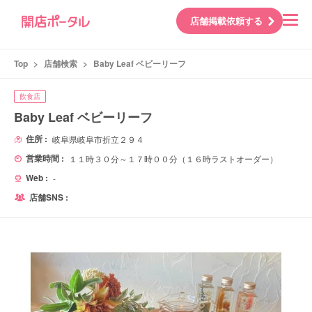
店舗掲載依頼する
Top
>
店舗検索
>
Baby Leaf ベビーリーフ
飲食店
Baby Leaf ベビーリーフ
住所 :
岐阜県岐阜市折立２９４
営業時間 :
１１時３０分～１７時００分（１６時ラストオーダー）
Web :
-
店舗SNS :