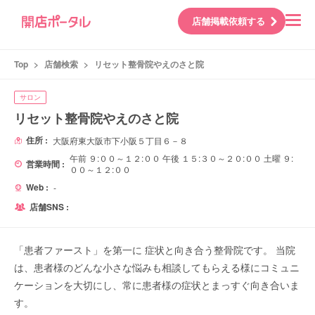
店舗掲載依頼する
Top
>
店舗検索
>
リセット整骨院やえのさと院
サロン
リセット整骨院やえのさと院
住所 :
大阪府東大阪市下小阪５丁目６－８
午前 ９:００～１２:００ 午後 １５:３０～２０:００ 土曜 ９:
営業時間 :
００～１２:００
Web :
-
店舗SNS :
「患者ファースト」を第一に 症状と向き合う整骨院です。 当院
は、患者様のどんな小さな悩みも相談してもらえる様にコミュニ
ケーションを大切にし、常に患者様の症状とまっすぐ向き合いま
す。