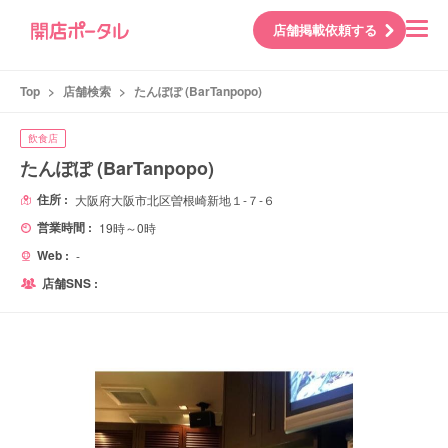
店舗掲載依頼する
Top
>
店舗検索
>
たんぽぽ (BarTanpopo)
飲食店
たんぽぽ (BarTanpopo)
住所 :
大阪府大阪市北区曽根崎新地１-７-６
営業時間 :
19時～0時
Web :
-
店舗SNS :