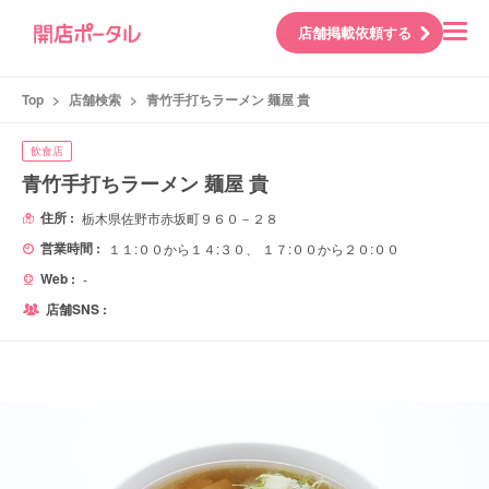
店舗掲載依頼する
Top
>
店舗検索
>
青竹手打ちラーメン 麺屋 貴
飲食店
青竹手打ちラーメン 麺屋 貴
住所 :
栃木県佐野市赤坂町９６０－２８
営業時間 :
１１:００から１４:３０、 １７:００から２０:００
Web :
-
店舗SNS :