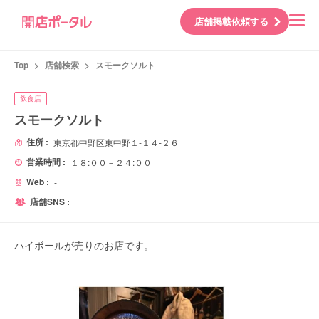
店舗掲載依頼する
Top
>
店舗検索
>
スモークソルト
飲食店
スモークソルト
住所 :
東京都中野区東中野１-１４-２６
営業時間 :
１８:００－２４:００
Web :
-
店舗SNS :
ハイボールが売りのお店です。