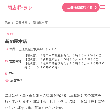
店舗掲載依頼する
Top
>
店舗検索
>
新旬屋本店
飲食店
新旬屋本店
住所 :
山形県新庄市沖の町３－２０
【朝の部】 「煮干中華蕎麦あらた」６時３０～９時３０分
【昼の部】 「新旬屋本店」１０時３０分～１４時３０分
営業時間 :
【夜の部】 「極中華蕎麦ひろた」１６時３０分～２０時３０
分（Ｌ．Ｏ ２０時００分）
Web :
-
店舗SNS :
当店は朝・昼・夜と別々の暖旗を掲げる【三暖簾】での営業を
行っております・朝は【煮干し】・昼は【鶏】・夜は【豚】に特
化した1杯を是非ご賞味くださいませ。