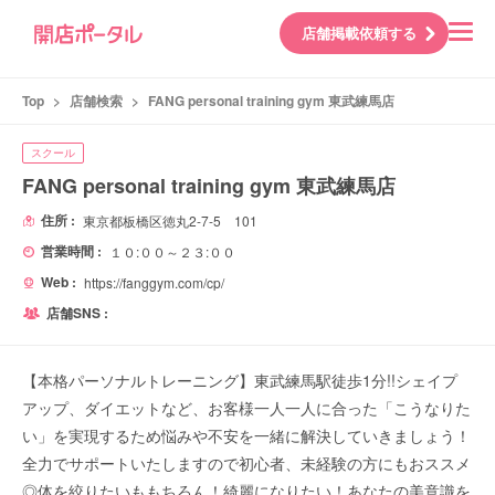
店舗掲載依頼する
Top
>
店舗検索
>
FANG personal training gym 東武練馬店
スクール
FANG personal training gym 東武練馬店
住所 :
東京都板橋区徳丸2-7-5 101
営業時間 :
１０:００～２３:００
Web :
https://fanggym.com/cp/
店舗SNS :
【本格パーソナルトレーニング】東武練馬駅徒歩1分!!シェイプ
アップ、ダイエットなど、お客様一人一人に合った「こうなりた
い」を実現するため悩みや不安を一緒に解決していきましょう！
全力でサポートいたしますので初心者、未経験の方にもおススメ
◎体を絞りたいももちろん！綺麗になりたい！あなたの美意識を