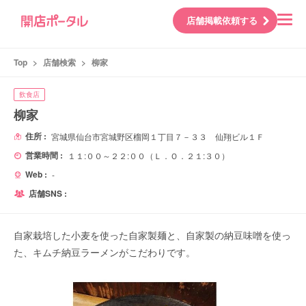
店舗掲載依頼する
Top
>
店舗検索
>
柳家
飲食店
柳家
住所 :
宮城県仙台市宮城野区榴岡１丁目７－３３ 仙翔ビル１Ｆ
営業時間 :
１１:００～２２:００（Ｌ．Ｏ．２１:３０）
Web :
-
店舗SNS :
自家栽培した小麦を使った自家製麺と、自家製の納豆味噌を使っ
た、キムチ納豆ラーメンがこだわりです。