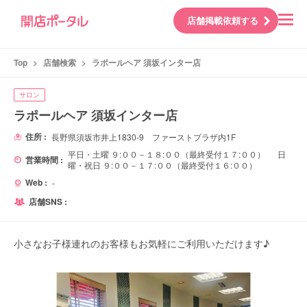
店舗掲載依頼する
Top
>
店舗検索
>
ラポールヘア 須坂インター店
サロン
ラポールヘア 須坂インター店
住所 :
長野県須坂市井上1830-9 ファーストプラザ内1F
平日・土曜 ９:００－１８:００（最終受付１７:００） 日
営業時間 :
曜・祝日 ９:００－１７:００（最終受付１６:００）
Web :
-
店舗SNS :
小さなお子様連れのお客様もお気軽にご利用いただけます♪