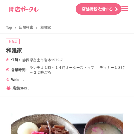
店舗掲載依頼する
Top
>
店舗検索
>
和雅家
飲食店
和雅家
住所 :
静岡県富士市岩本1972-7
ランチ１１時～１４時オーダーストップ ディナー１８時
営業時間 :
～２２時ごろ
Web :
-
店舗SNS :