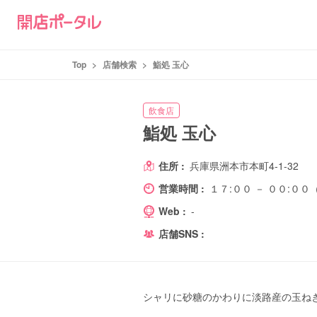
Top
>
店舗検索
>
鮨処 玉心
飲食店
鮨処 玉心
住所 :
兵庫県洲本市本町4-1-32
営業時間 :
１７:００ － ００:
Web :
-
店舗SNS :
シャリに砂糖のかわりに淡路産の玉ね