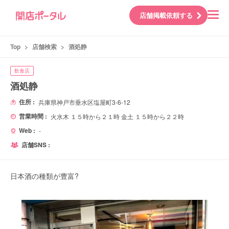
店舗掲載依頼する
Top
>
店舗検索
>
酒処静
飲食店
酒処静
住所 :
兵庫県神戸市垂水区塩屋町3-6-12
営業時間 :
火水木 １５時から２１時 金土 １５時から２２時
Web :
-
店舗SNS :
日本酒の種類が豊富?