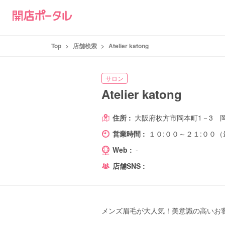
Top
>
店舗検索
>
Atelier katong
サロン
Atelier katong
住所 :
大阪府枚方市岡本町1－3 岡
営業時間 :
１０:００～２１:００（
Web :
-
店舗SNS :
メンズ眉毛が大人気！美意識の高いお