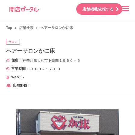
店舗掲載依頼する
Top
>
店舗検索
>
ヘアーサロンかに床
サロン
ヘアーサロンかに床
住所 :
神奈川県大和市下鶴間１５５０－５
営業時間 :
９:００～１７:００
Web :
-
店舗SNS :