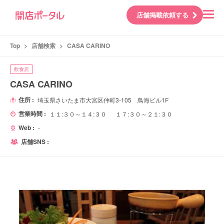
店舗掲載依頼する
Top
>
店舗検索
>
CASA CARINO
飲食店
CASA CARINO
住所 :
埼玉県さいたま市大宮区仲町3-105 鳥海ビル1F
営業時間 :
１１:３０～１４:３０ １７:３０～２１:３０
Web :
-
店舗SNS :