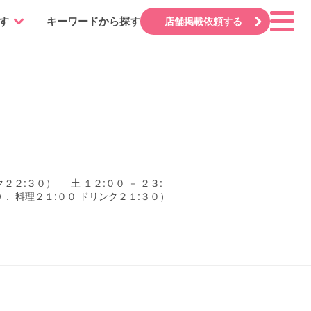
す
キーワードから探す
店舗掲載依頼する
２２:３０） 土 １２:００ － ２３:
． 料理２１:００ ドリンク２１:３０）