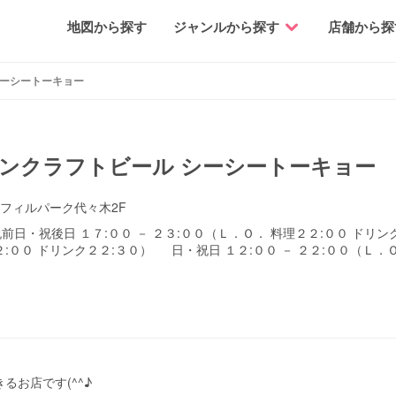
地図から探す
ジャンルから探す
店舗から探
シーシートーキョー
ンクラフトビール シーシートーキョー
2 フィルパーク代々木2F
日・祝後日 １７:００ － ２３:００（Ｌ．Ｏ． 料理２２:００ ドリンク
:００ ドリンク２２:３０） 日・祝日 １２:００ － ２２:００（Ｌ．Ｏ
るお店です(^^♪