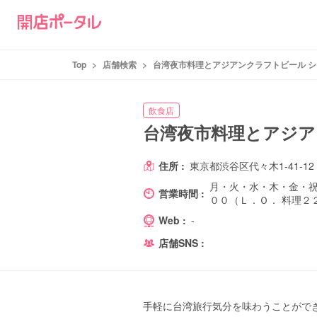
Top
>
店舗検索
>
台湾夜市料理とアジアンクラフトビール 
飲食店
台湾夜市料理とアジア
住所 :
東京都渋谷区代々木1-41-1
月・火・水・木・金・祝前
営業時間 :
００（Ｌ．Ｏ． 料理２２
Web :
-
店舗SNS :
手軽に台湾旅行気分を味わうことができ