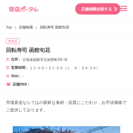
店舗掲載依頼する
Top
>
店舗検索
>
回転寿司 函館旬花
飲食店
回転寿司 函館旬花
住所 :
北海道函館市五稜郭町29-18
営業時間 :
１１:００～２１:００（Ｌ．Ｏ．２０:３０）
Web :
-
店舗SNS :
市場直送ならではの新鮮な食材・品質にこだわり、お手頃価格で
ご提供しております。