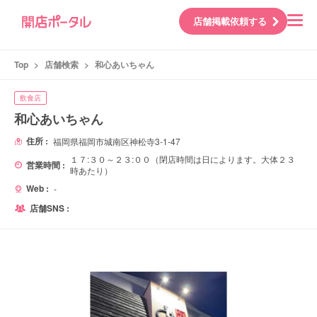
店舗掲載依頼する
Top
>
店舗検索
>
和心あいちゃん
飲食店
和心あいちゃん
住所 :
福岡県福岡市城南区神松寺3-1-47
１７:３０～２３:００（閉店時間は日によります。大体２３
営業時間 :
時あたり）
Web :
-
店舗SNS :