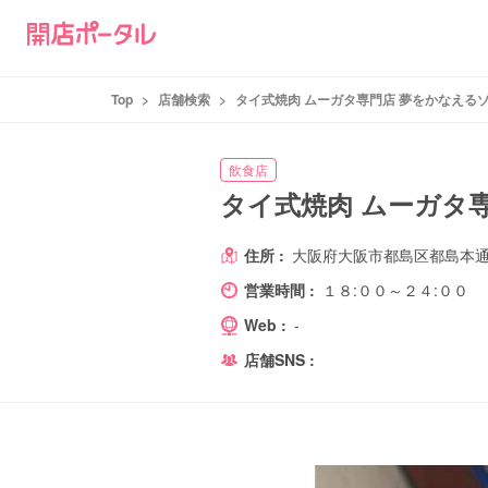
Top
>
店舗検索
>
タイ式焼肉 ムーガタ専門店 夢をかなえるゾ
飲食店
タイ式焼肉 ムーガタ
住所 :
大阪府大阪市都島区都島本通2
営業時間 :
１８:００～２４:００
Web :
-
店舗SNS :