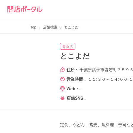
Top
>
店舗検索
>
とこよだ
飲食店
とこよだ
住所 :
千葉県銚子市愛宕町３５９５
営業時間 :
１１:３０～１４:００
Web :
-
店舗SNS :
定食、うどん、蕎麦、魚料理、寿司な