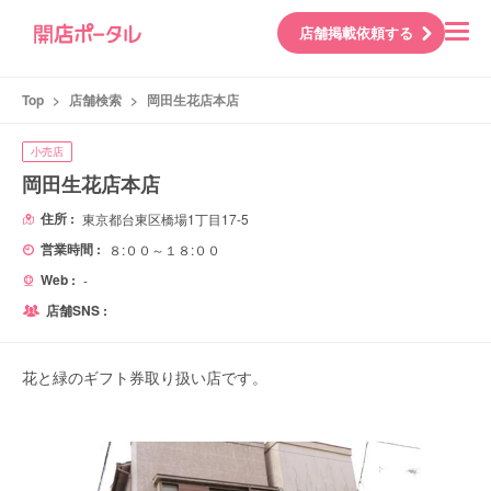
店舗掲載依頼する
Top
>
店舗検索
>
岡田生花店本店
小売店
岡田生花店本店
住所 :
東京都台東区橋場1丁目17-5
営業時間 :
８:００～１８:００
Web :
-
店舗SNS :
花と緑のギフト券取り扱い店です。