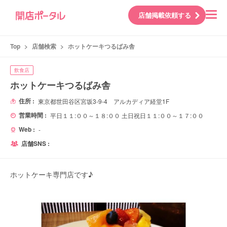
店舗掲載依頼する
Top
>
店舗検索
>
ホットケーキつるばみ舎
飲食店
ホットケーキつるばみ舎
住所 :
東京都世田谷区宮坂3-9-4 アルカディア経堂1F
営業時間 :
平日１１:００～１８:００ 土日祝日１１:００～１７:００
Web :
-
店舗SNS :
ホットケーキ専門店です♪