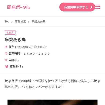
店舗掲載依頼する
Top
>
店舗検索
>
串焼あき鳥
飲食店
串焼あき鳥
住所 :
埼玉県所沢市松葉町2-2
営業時間 :
１７:００～２３:００
Web :
-
店舗SNS :
焼き鳥店で20年以上の経験を持つ店主が焼く新鮮で美味しい焼き
鳥のお店。 つくねとレバーがおすすめ！