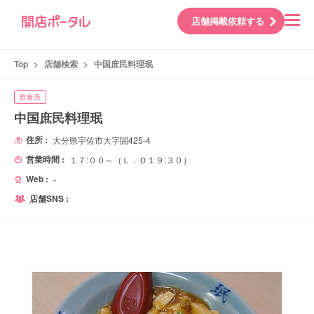
店舗掲載依頼する
Top
>
店舗検索
>
中国庶民料理珉
飲食店
中国庶民料理珉
住所 :
大分県宇佐市大字閤425-4
営業時間 :
１７:００～（Ｌ．Ｏ１９:３０）
Web :
-
店舗SNS :