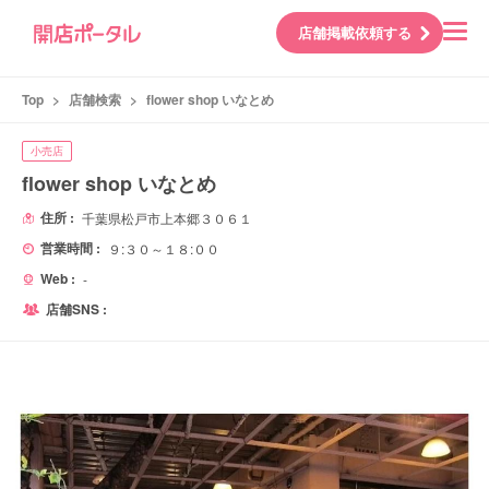
店舗掲載依頼する
Top
>
店舗検索
>
flower shop いなとめ
小売店
flower shop いなとめ
住所 :
千葉県松戸市上本郷３０６１
営業時間 :
９:３０～１８:００
Web :
-
店舗SNS :