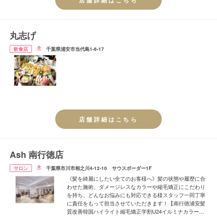
店舗詳細はこちら
丸志げ
飲食店
千葉県浦安市当代島1-6-17
店舗詳細はこちら
Ash 南行徳店
サロン
千葉県市川市相之川4-12-10 サウスボーダー1F
《髪を綺麗にしたい全てのお客様へ》髪の状態や履歴に合
わせた施術、ダメージレスなカラーや縮毛矯正にこだわり
を持ち、どんなお悩みにも対応できる様スタッフ一同丁寧
に責任をもって担当させていただきます！【南行徳浦安髪
質改善韓国ハイライト縮毛矯正学割U24イルミナカラート