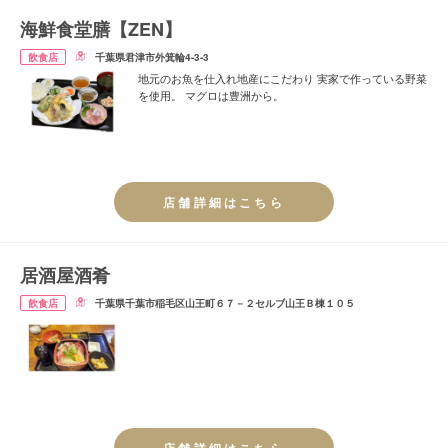
海鮮食堂膳【ZEN】
飲食店
千葉県君津市外箕輪4-3-3
地元のお魚を仕入れ地産にこだわり 実家で作っている野菜
を使用。 マグロは豊洲から。
店舗詳細はこちら
居酒屋酒肴
飲食店
千葉県千葉市稲毛区山王町６７－２セルブ山王Ｂ棟１０５