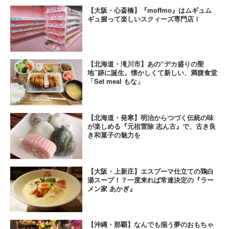
【大阪・心斎橋】『moffmo』はムギュム
ギュ握って楽しいスクィーズ専門店！
【北海道・滝川市】あの“デカ盛りの聖
地”跡に誕生。懐かしくて新しい、満腹食堂
「Set meal もな」
【北海道・発寒】明治からつづく伝統の味
が楽しめる『元祖雷除 志ん古』で、古き良
き和菓子の魅力を
【大阪・上新庄】エスプーマ仕立ての鶏白
湯スープ！？一度来れば常連決定の『ラー
メン家 あかぎ』
【沖縄・那覇】なんでも揃う夢のおもちゃ