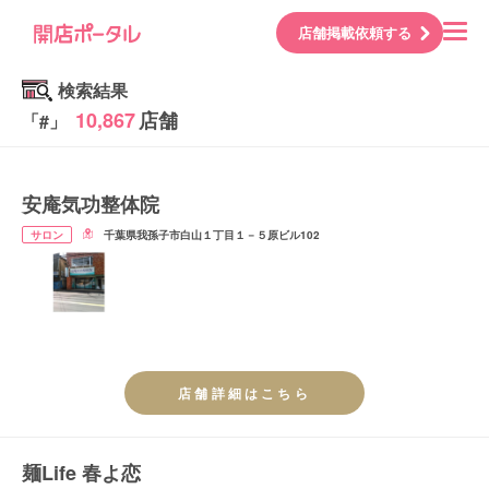
店舗掲載依頼する
検索結果
10,867
店舗
「#
」
安庵気功整体院
サロン
千葉県我孫子市白山１丁目１－５原ビル102
店舗詳細はこちら
麺Life 春よ恋