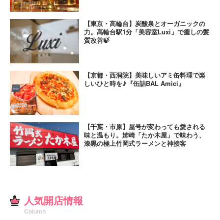
【東京・高輪台】炭酸泉とオーガニックの
力。高輪台駅1分「美容室Luxi」で癒しの髪
質改善🍃
【京都・西洞院】美味しいアミ缶料理で楽
しいひと時を♪『缶詰BAL Amici』
【千葉・市原】屋号が変わっても愛される
味と温もり。姉崎「たか木屋」で味わう、
漆黒の極上竹岡式ラーメンと神接客
人気開店情報
Column