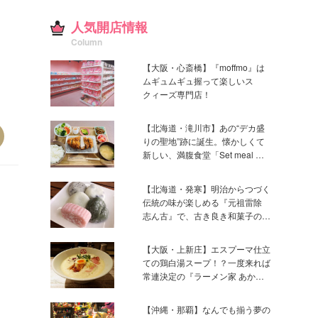
人気開店情報
Column
【大阪・心斎橋】『moffmo』は
ムギュムギュ握って楽しいス
クィーズ専門店！
【北海道・滝川市】あの“デカ盛
りの聖地”跡に誕生。懐かしくて
新しい、満腹食堂「Set meal も
な」
【北海道・発寒】明治からつづく
伝統の味が楽しめる『元祖雷除
志ん古』で、古き良き和菓子の魅
力を
【大阪・上新庄】エスプーマ仕立
ての鶏白湯スープ！？一度来れば
常連決定の『ラーメン家 あか
ぎ』
【沖縄・那覇】なんでも揃う夢の