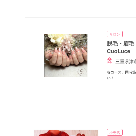
サロン
脱毛・眉毛
CuoLuce
三重県津
各コース、同時施
い！
小売店