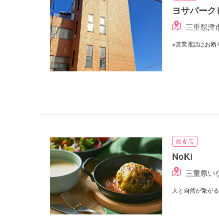
ヨサパーク
三重県津市
※営業電話はお断
飲食店
NoKi
三重県いな
人と自然が繋がる