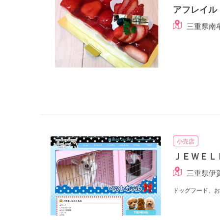
アフレイル
三重県南
小売店
ＪＥＷＥＬ
三重県伊
ドッグフード、お