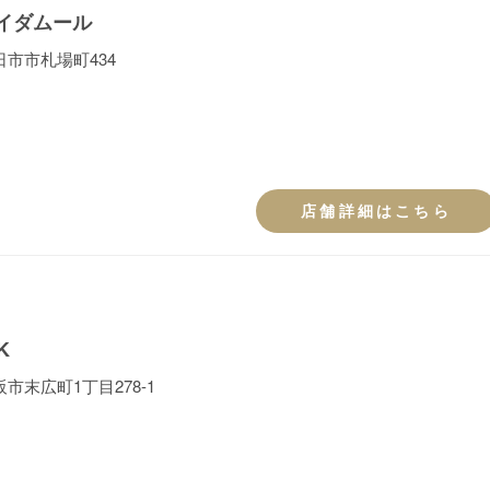
イダムール
市市札場町434
店舗詳細はこちら
K
市末広町1丁目278-1