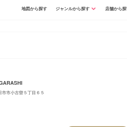
地図から探す
ジャンルから探す
店舗から探
ARASHI
日市市小古曽５丁目６５