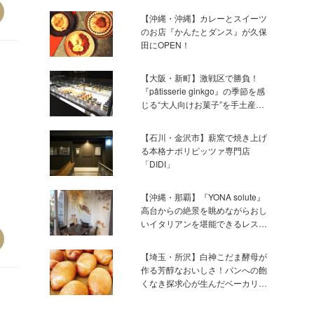
【沖縄・沖縄】カレーとスイーツ
のお店『かんたとダンス』が久保
田にOPEN！
【大阪・新町】激戦区で勝負！
『pâtisserie ginkgo』の季節を感
じる“大人向けお菓子”を手土産に
♪
【石川・金沢市】薪窯で焼き上げ
る本格ナポリピッツァ専門店
「DIDI」
【沖縄・那覇】『YONA solute』
高台からの絶景を眺めながらおし
いイタリアンを堪能できるレスト
ラン
【埼玉・所沢】白神こだま酵母が
作る芳醇なおいしさ！パンへの飽
くなき探求心が生んだベーカリー
『Pain du Soleil』♪