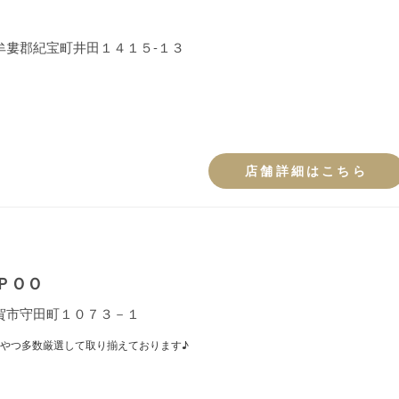
牟婁郡紀宝町井田１４１５-１３
店舗詳細はこちら
ＰＯＯ
賀市守田町１０７３－１
やつ多数厳選して取り揃えております♪