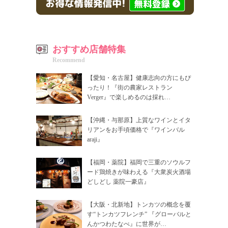
おすすめ店舗特集
Recommend
【愛知・名古屋】健康志向の方にもぴ
ったり！『街の農家レストラン
Verger』で楽しめるのは採れ…
【沖縄・与那原】上質なワインとイタ
リアンをお手頃価格で『ワインバル
araji』
【福岡・薬院】福岡で三重のソウルフ
ード鶏焼きが味わえる『大衆炭火酒場
どしどし 薬院一豪店』
【大阪・北新地】トンカツの概念を覆
す“トンカツフレンチ” 『グローバルと
んかつわたなべ』に世界が…