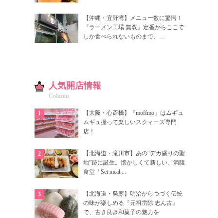
【沖縄・宜野湾】メニュー数に驚愕！
『ラーメン工場 無双』定番からここで
しか食べられないものまで、…
人気開店情報
Column
【大阪・心斎橋】『moffmo』はムギュ
ムギュ握って楽しいスクィーズ専門
店！
【北海道・滝川市】あの“デカ盛りの聖
地”跡に誕生。懐かしくて新しい、満腹
食堂「Set meal ...
【北海道・発寒】明治からつづく伝統
の味が楽しめる『元祖雷除 志ん古』
で、古き良き和菓子の魅力を