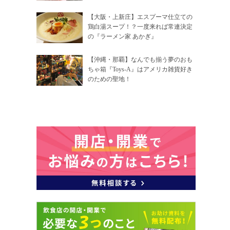
【大阪・上新庄】エスプーマ仕立ての
鶏白湯スープ！？一度来れば常連決定
の『ラーメン家 あかぎ』
【沖縄・那覇】なんでも揃う夢のおも
ちゃ箱『Toys-A』はアメリカ雑貨好き
のための聖地！