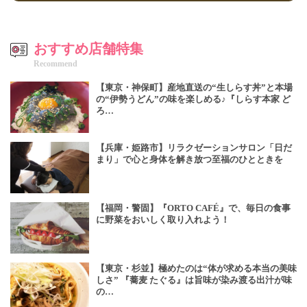
おすすめ店舗特集
Recommend
【東京・神保町】産地直送の“生しらす丼”と本場
の“伊勢うどん”の味を楽しめる♪『しらす本家 ど
ろ…
【兵庫・姫路市】リラクゼーションサロン「日だ
まり」で心と身体を解き放つ至福のひとときを
【福岡・警固】『ORTO CAFÉ』で、毎日の食事
に野菜をおいしく取り入れよう！
【東京・杉並】極めたのは“体が求める本当の美味
しさ” 『蕎麦 たぐる』は旨味が染み渡る出汁が味
の…