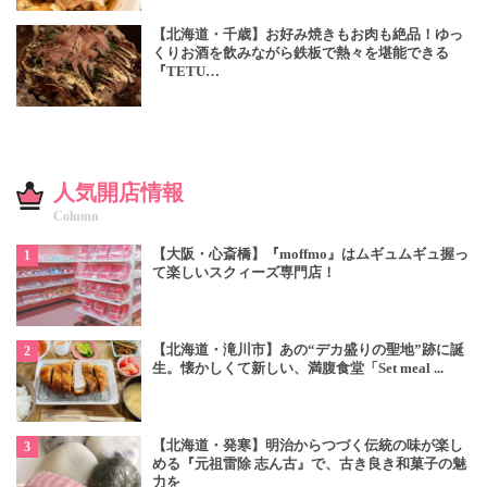
【北海道・千歳】お好み焼きもお肉も絶品！ゆっ
くりお酒を飲みながら鉄板で熱々を堪能できる
『TETU…
人気開店情報
Column
【大阪・心斎橋】『moffmo』はムギュムギュ握っ
て楽しいスクィーズ専門店！
【北海道・滝川市】あの“デカ盛りの聖地”跡に誕
生。懐かしくて新しい、満腹食堂「Set meal ...
【北海道・発寒】明治からつづく伝統の味が楽し
める『元祖雷除 志ん古』で、古き良き和菓子の魅
力を