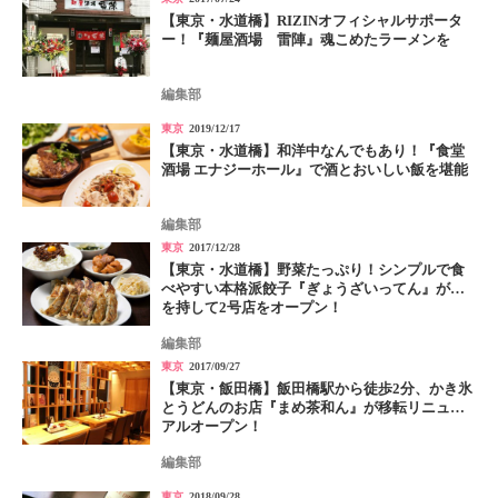
【東京・水道橋】RIZINオフィシャルサポータ
ー！『麺屋酒場 雷陣』魂こめたラーメンを
編集部
東京
2019/12/17
【東京・水道橋】和洋中なんでもあり！『食堂
酒場 エナジーホール』で酒とおいしい飯を堪能
編集部
東京
2017/12/28
【東京・水道橋】野菜たっぷり！シンプルで食
べやすい本格派餃子『ぎょうざいってん』が満
を持して2号店をオープン！
編集部
東京
2017/09/27
【東京・飯田橋】飯田橋駅から徒歩2分、かき氷
とうどんのお店『まめ茶和ん』が移転リニュー
アルオープン！
編集部
東京
2018/09/28