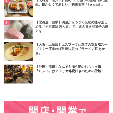
【北海道・滝川市】あの“デカ盛りの聖地”跡に誕
生。懐かしくて新しい、満腹食堂「Set meal ...
【北海道・発寒】明治からつづく伝統の味が楽し
める『元祖雷除 志ん古』で、古き良き和菓子の魅
力を
【大阪・上新庄】エスプーマ仕立ての鶏白湯スー
プ！？一度来れば常連決定の『ラーメン家 あか
ぎ』
【沖縄・那覇】なんでも揃う夢のおもちゃ箱
『Toys-A』はアメリカ雑貨好きのための聖地！