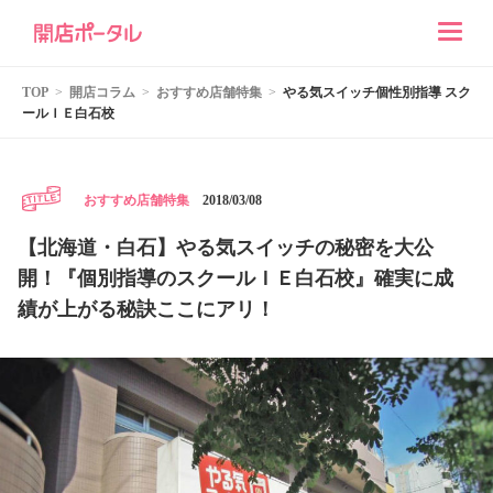
TOP
開店コラム
おすすめ店舗特集
やる気スイッチ個性別指導 スク
ールＩＥ白石校
2018/03/08
おすすめ店舗特集
【北海道・白石】やる気スイッチの秘密を大公
開！『個別指導のスクールＩＥ白石校』確実に成
績が上がる秘訣ここにアリ！