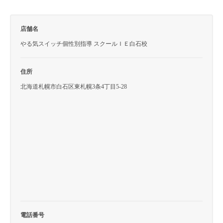
店舗名
やる気スイッチ個性別指導 スクールＩＥ白石校
住所
北海道札幌市白石区東札幌3条4丁目5-28
電話番号