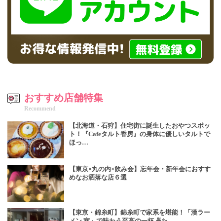
おすすめ店舗特集
Recommend
【北海道・石狩】住宅街に誕生したおやつスポッ
ト！『Cafeタルト香房』の身体に優しいタルトで
ほっ…
【東京×丸の内×飲み会】忘年会・新年会におすす
めなお洒落な店６選
【東京・錦糸町】錦糸町で家系を堪能！「漢ラー
メン 室」で味わう至高の一杯 🍜✨