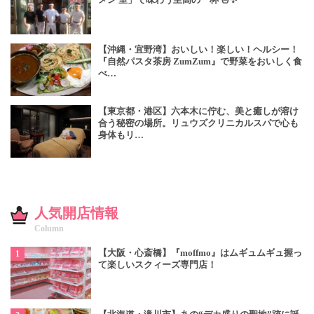
【沖縄・宜野湾】おいしい！楽しい！ヘルシー！
『自然パスタ茶房 ZumZum』で野菜をおいしく食
べ…
【東京都・港区】六本木に佇む、美と癒しが溶け
合う秘密の場所。リュウズクリニカルスパで心も
身体もリ…
人気開店情報
Column
【大阪・心斎橋】『moffmo』はムギュムギュ握っ
て楽しいスクィーズ専門店！