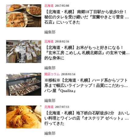
北海道
2017/05/08
【北海道・札幌】 南郷18丁目駅から徒歩5分！
秘伝のタレを受け継いだ『室蘭やきとり雷音 白
石店』にいってきた
編集部
北海道
2018/02/16
【北海道・札幌】お米がもっと好きになる！
『玄米工房 こめしん 札幌北郷店』の玄米で健康
的な身体に
編集部
開店コラム
2018/01/14
※移転※【北海道・札幌】ハード系からソフト
系まで幅広いラインナップ！品質にこだわった
パン屋『Qualita』
編集部
北海道
2017/07/13
【北海道・札幌】地下鉄白石駅徒歩2分 おいし
い料理とワインの店『オステリア ゼペット』に
行ってきた
編集部