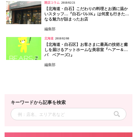
開店コラム
2018/02/21
【北海道・白石】こだわりの料理とお酒に温か
いスタッフ…『白石バル3K』は何度も行きたく
なる魅力が詰まったお店
編集部
北海道
2018/02/08
【北海道・白石区】お客さまに最高の技術と癒
しを届けるアットホームな美容室『ヘアー＆ス
パ ベアーズ2』
編集部
キーワードから記事を検索