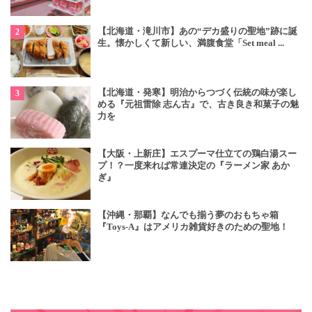
【北海道・滝川市】あの“デカ盛りの聖地”跡に誕
生。懐かしくて新しい、満腹食堂「Set meal ...
【北海道・発寒】明治からつづく伝統の味が楽し
める『元祖雷除 志ん古』で、古き良き和菓子の魅
力を
【大阪・上新庄】エスプーマ仕立ての鶏白湯スー
プ！？一度来れば常連決定の『ラーメン家 あか
ぎ』
【沖縄・那覇】なんでも揃う夢のおもちゃ箱
『Toys-A』はアメリカ雑貨好きのための聖地！