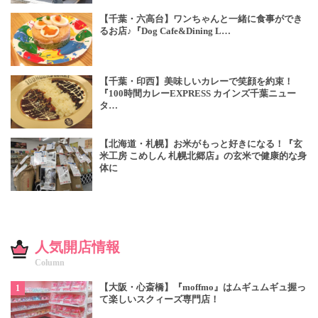
【千葉・六高台】ワンちゃんと一緒に食事ができ
るお店♪『Dog Cafe&Dining L…
【千葉・印西】美味しいカレーで笑顔を約束！
『100時間カレーEXPRESS カインズ千葉ニュー
タ…
【北海道・札幌】お米がもっと好きになる！『玄
米工房 こめしん 札幌北郷店』の玄米で健康的な身
体に
人気開店情報
Column
【大阪・心斎橋】『moffmo』はムギュムギュ握っ
て楽しいスクィーズ専門店！