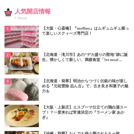
人気開店情報
Column
【大阪・心斎橋】『moffmo』はムギュムギュ握っ
て楽しいスクィーズ専門店！
【北海道・滝川市】あの“デカ盛りの聖地”跡に誕
生。懐かしくて新しい、満腹食堂「Set meal ...
【北海道・発寒】明治からつづく伝統の味が楽し
める『元祖雷除 志ん古』で、古き良き和菓子の魅
力を
【大阪・上新庄】エスプーマ仕立ての鶏白湯スー
プ！？一度来れば常連決定の『ラーメン家 あか
ぎ』
【沖縄・那覇】なんでも揃う夢のおもちゃ箱