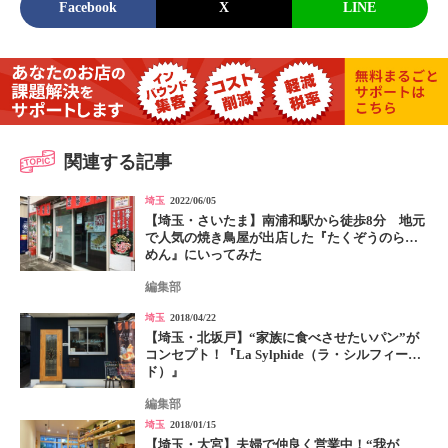
Facebook
X
LINE
関連する記事
埼玉
2022/06/05
【埼玉・さいたま】南浦和駅から徒歩8分 地元
で人気の焼き鳥屋が出店した『たくぞうのらー
めん』にいってみた
編集部
埼玉
2018/04/22
【埼玉・北坂戸】“家族に食べさせたいパン”が
コンセプト！『La Sylphide（ラ・シルフィー
ド）』
編集部
埼玉
2018/01/15
【埼玉・大宮】夫婦で仲良く営業中！“我が