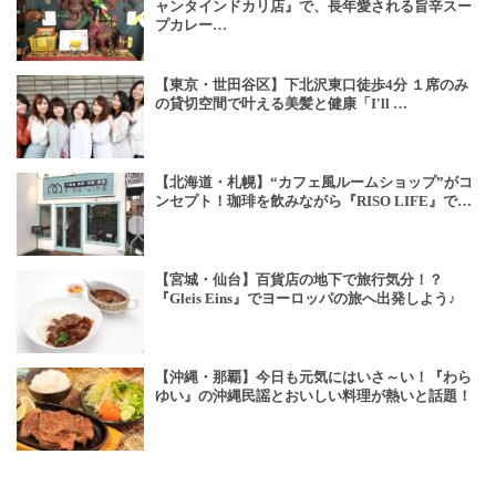
ャンタインドカリ店』で、長年愛される旨辛スー
プカレー…
【東京・世田谷区】下北沢東口徒歩4分 １席のみ
の貸切空間で叶える美髪と健康「I'll …
【北海道・札幌】“カフェ風ルームショップ”がコ
ンセプト！珈琲を飲みながら『RISO LIFE』で…
【宮城・仙台】百貨店の地下で旅行気分！？
『Gleis Eins』でヨーロッパの旅へ出発しよう♪
【沖縄・那覇】今日も元気にはいさ～い！『わら
ゆい』の沖縄民謡とおいしい料理が熱いと話題！