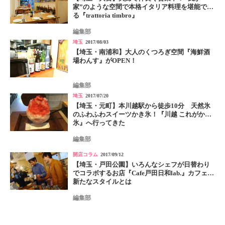
家”のような空間で本格イタリア料理を堪能でき
る『trattoria timbro』
編集部
埼玉
2017/08/03
【埼玉・南浦和】大人のくつろぎ空間『海鮮酒
場わんす』がOPEN！
編集部
埼玉
2017/07/20
【埼玉・元町】本川越駅から徒歩10分 天然氷
のふわふわスイーツかき氷！『川越 これがかき
氷』へ行ってきた
編集部
開店コラム
2017/09/12
【埼玉・戸田公園】いろんなシェフが日替わり
でコラボするお店『Cafe戸田日和lab.』カフェの
新たなスタイルとは
編集部